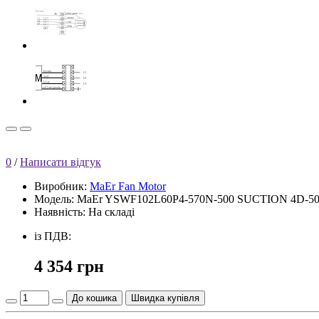
0
/
Написати відгук
Виробник:
MaEr Fan Motor
Модель:
MaEr YSWF102L60P4-570N-500 SUCTION 4D-50
Наявність: На складі
із ПДВ:
4 354 грн
До кошика
Швидка купівля