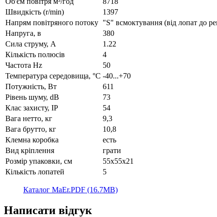
Об'єм повітря м³/год
8718
Швидкість (r/min)
1397
Напрям повітряного потоку
"S" всмоктування (від лопат до р
Напруга, в
380
Сила струму, А
1.22
Кількість полюсів
4
Частота Hz
50
Температура середовища, °C
-40...+70
Потужність, Вт
611
Рівень шуму, dB
73
Клас захисту, IP
54
Вага нетто, кг
9,3
Вага брутто, кг
10,8
Клемна коробка
есть
Вид кріплення
грати
Розмір упаковки, см
55х55х21
Кількість лопатей
5
Каталог MaEr.PDF (16.7MB)
Написати відгук