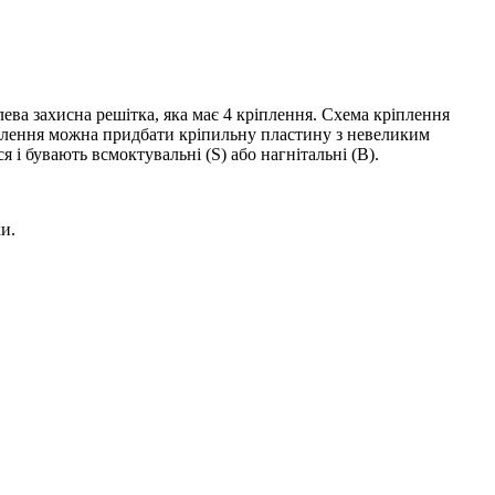
ва захисна решітка, яка має 4 кріплення. Схема кріплення
іплення можна придбати кріпильну пластину з невеликим
і бувають всмоктувальні (S) або нагнітальні (B).
и.