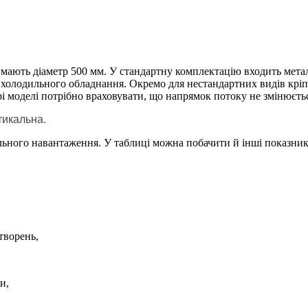
ають діаметр 500 мм. У стандартну комплектацію входить метале
в холодильного обладнання. Окремо для нестандартних видів кр
моделі потрібно враховувати, що напрямок потоку не змінюється 
тикальна.
мального навантаження. У таблиці можна побачити й інші показник
творень,
и,