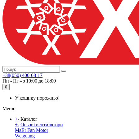
+38(050) 400-08-17
Пн - Пт - з 10:00 до 18:00
0
У кошику порожньо!
Меню
+
-
Каталог
+
-
Осьові вентилятори
MaEr Fan Motor
Weiguang