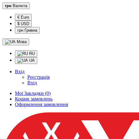
грн
Валюта
€ Euro
$ USD
грн Гривна
Мова
RU
UA
Вхід
Реєстрація
Вхід
Мої Закладки (0)
Кошик замовлень
Оформлення замовлення