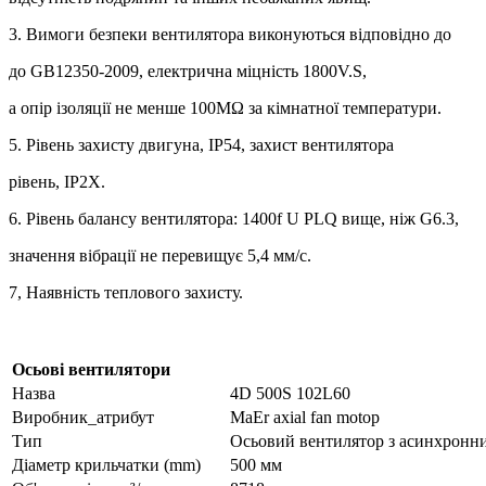
3. Вимоги безпеки вентилятора виконуються відповідно до
до GB12350-2009, електрична міцність 1800V.S,
а опір ізоляції не менше 100МΩ за кімнатної температури.
5. Рівень захисту двигуна, IP54, захист вентилятора
рівень, IP2X.
6. Рівень балансу вентилятора: 1400f U PLQ вище, ніж G6.3,
значення вібрації не перевищує 5,4 мм/с.
7, Наявність теплового захисту.
Осьові вентилятори
Назва
4D 500S 102L60
Виробник_атрибут
MaEr axial fan motop
Тип
Осьовий вентилятор з асинхронн
Діаметр крильчатки (mm)
500 мм