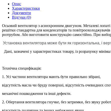
Опис
Характеристики
Документи
Відгуки (0)
Осьовий вентилятор з асинхронним двигуном. Металеві лопаті м
решітки стандартна для конденсаторів та повітроохолоджувачі
розтрубом. Або виготовити конструкцію самостійно. При виборі 
Установка вентилятора може бути як горизонтальна, і вер
Дані, зазначені у характеристиках товару, із розрахунку міні
Технічна специфікація:
1. Усі частини вентилятора мають бути правильно зібрані,
відсутність масла чи бруду поверхні, відсутність очевидних спо
механічні пошкодження та інші дефекти.
2. Обертання вентилятора гнучке, без затримки, без звуку робот
відсутність подряпин та інших небажаних явищ.